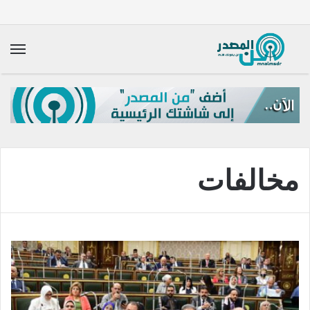
الق
مخالفات