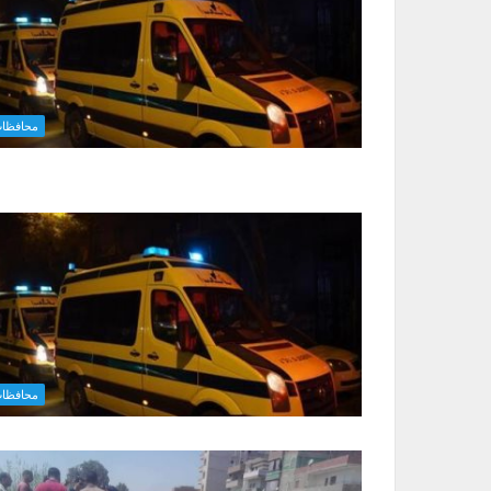
محافظا
محافظا