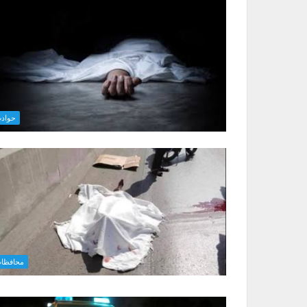
حواد
محافظا