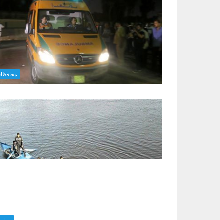
محافظا
حواد