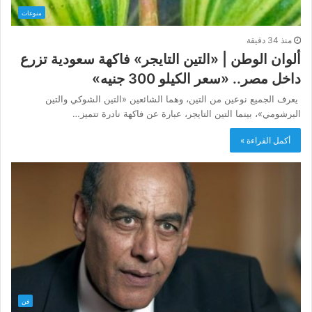
منوعات
منذ 34 دقيقة
ألوان الوطن | «التين التايجر» فاكهة سعودية تزرع
داخل مصر.. «سعر الكيلو 300 جنيه»
​ يعرف الجميع نوعين من التين، وهما الشائعين «التين الشوكي والتين
البرشومي»، بينما التين التايجر، عبارة عن فاكهة نادرة تتميز…
أكمل القراءة »
فن